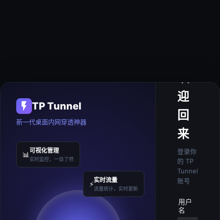
欢
迎
TP Tunnel
回
新一代桌面内网穿透神器
来
可视化管理
登录你
📊
实时监控，一目了然
的 TP
Tunnel
实时流量
账号
⚡
流量统计，实时更新
用户
名