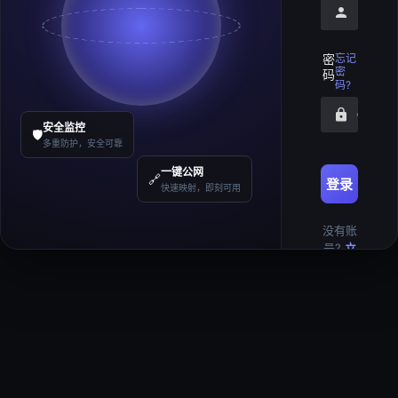
请输入
密
忘记
密
码
码?
请输入
安全监控
🛡️
多重防护，安全可靠
一键公网
🔗
登录
快速映射，即刻可用
没有账
号?
立
即注册