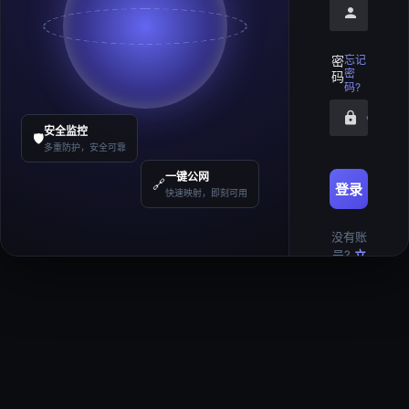
请输入
密
忘记
密
码
码?
请输入
安全监控
🛡️
多重防护，安全可靠
一键公网
🔗
登录
快速映射，即刻可用
没有账
号?
立
即注册