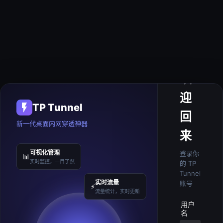
欢
迎
TP Tunnel
回
新一代桌面内网穿透神器
来
可视化管理
登录你
📊
实时监控，一目了然
的 TP
Tunnel
实时流量
账号
⚡
流量统计，实时更新
用户
名