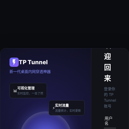
欢
迎
TP Tunnel
回
新一代桌面内网穿透神器
来
可视化管理
登录你
📊
实时监控，一目了然
的 TP
Tunnel
实时流量
账号
⚡
流量统计，实时更新
用户
名