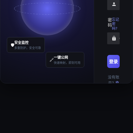
请输入
密
忘记
密
码
码?
请输入
安全监控
🛡️
多重防护，安全可靠
一键公网
🔗
登录
快速映射，即刻可用
没有账
号?
立
即注册