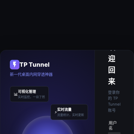
欢
迎
TP Tunnel
回
新一代桌面内网穿透神器
来
可视化管理
登录你
📊
实时监控，一目了然
的 TP
Tunnel
实时流量
账号
⚡
流量统计，实时更新
用户
名