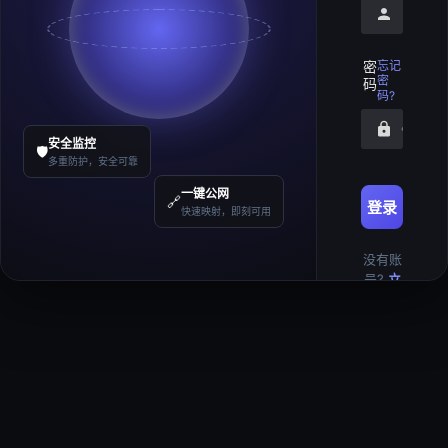
请输入
密
忘记
密
码
码?
请输入
安全监控
🛡️
多重防护，安全可靠
一键公网
🔗
登录
快速映射，即刻可用
没有账
号?
立
即注册