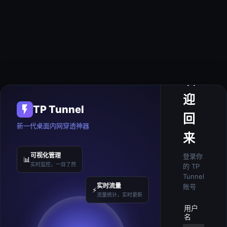
欢
迎
TP Tunnel
回
新一代桌面内网穿透神器
来
可视化管理
登录你
📊
实时监控，一目了然
的 TP
Tunnel
实时流量
账号
⚡
流量统计，实时更新
用户
名