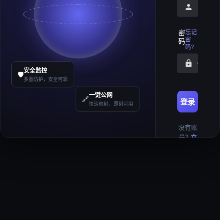
请输入
密
忘记
密
码
码?
请输入
安全监控
🛡️
多重防护，安全可靠
一键公网
🔗
登录
快速映射，即刻可用
没有账
号?
立
即注册