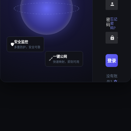
请输入
密
忘记
密
码
码?
请输入
安全监控
🛡️
多重防护，安全可靠
一键公网
🔗
登录
快速映射，即刻可用
没有账
号?
立
即注册