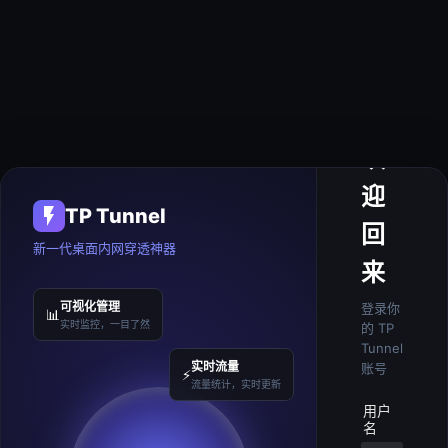
欢
迎
TP Tunnel
回
新一代桌面内网穿透神器
来
可视化管理
登录你
📊
实时监控，一目了然
的 TP
Tunnel
实时流量
账号
⚡
流量统计，实时更新
用户
名