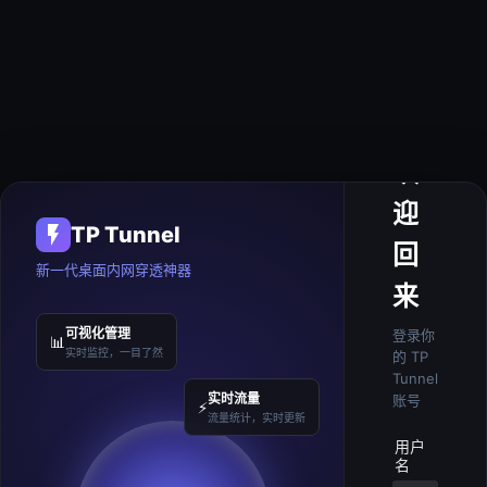
欢
迎
TP Tunnel
回
新一代桌面内网穿透神器
来
可视化管理
登录你
📊
实时监控，一目了然
的 TP
Tunnel
实时流量
账号
⚡
流量统计，实时更新
用户
名