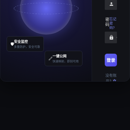
请输入
密
忘记
密
码
码?
请输入
安全监控
🛡️
多重防护，安全可靠
一键公网
🔗
登录
快速映射，即刻可用
没有账
号?
立
即注册